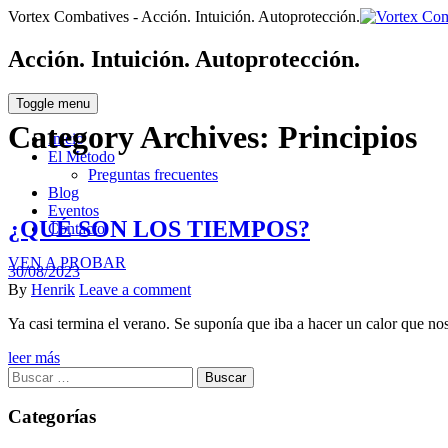
Vortex Combatives - Acción. Intuición. Autoprotección.
Acción. Intuición. Autoprotección.
Toggle menu
Category Archives:
Principios
Inicio
El Método
Preguntas frecuentes
Blog
Eventos
¿QUÉ SON LOS TIEMPOS?
Contacto
VEN A PROBAR
Posted
30/08/2023
on
Author
By
Henrik
Leave a comment
Ya casi termina el verano. Se suponía que iba a hacer un calor que 
leer más
Buscar:
Categorías