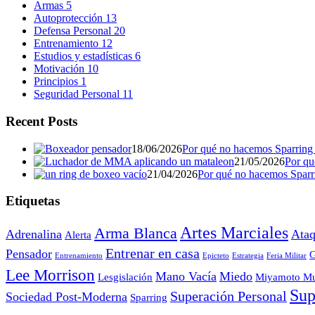
Armas
5
Autoprotección
13
Defensa Personal
20
Entrenamiento
12
Estudios y estadísticas
6
Motivación
10
Principios
1
Seguridad Personal
11
Recent Posts
18/06/2026
Por qué no hacemos Sparring (
21/05/2026
Por qu
21/04/2026
Por qué no hacemos Sparrin
Etiquetas
Artes Marciales
Arma Blanca
Adrenalina
Ataq
Alerta
Entrenar en casa
Pensador
G
Entrenamiento
Epicteto
Estrategia
Feria Militar
Lee Morrison
Mano Vacía
Miedo
Lesgislación
Miyamoto Mu
Sup
Superación Personal
Sociedad Post-Moderna
Sparring