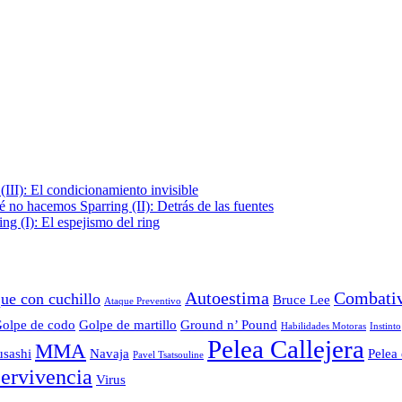
III): El condicionamiento invisible
é no hacemos Sparring (II): Detrás de las fuentes
g (I): El espejismo del ring
Autoestima
Combati
ue con cuchillo
Bruce Lee
Ataque Preventivo
olpe de codo
Golpe de martillo
Ground n’ Pound
Habilidades Motoras
Instinto
Pelea Callejera
MMA
sashi
Navaja
Pelea 
Pavel Tsatsouline
ervivencia
Virus