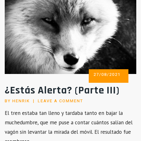
POSTED
27/08/2021
ON
¿Estás Alerta? (Parte III)
BY
HENRIK
LEAVE A COMMENT
El tren estaba tan lleno y tardaba tanto en bajar la
muchedumbre, que me puse a contar cuántos salían del
vagón sin levantar la mirada del móvil. El resultado fue