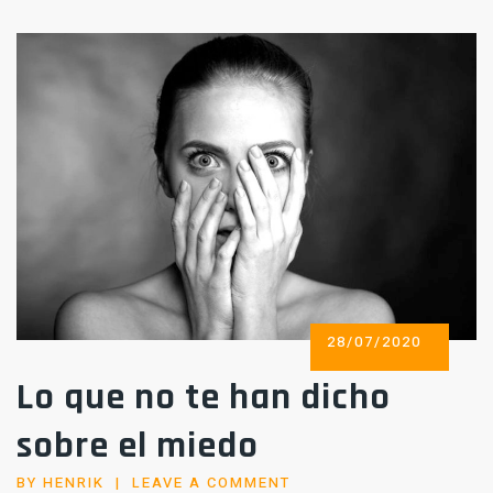
POSTED
28/07/2020
ON
Lo que no te han dicho
sobre el miedo
BY
HENRIK
LEAVE A COMMENT