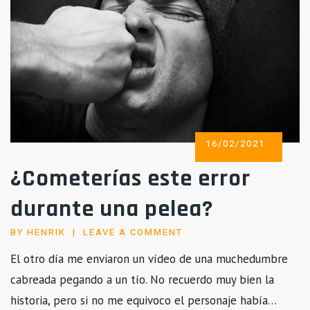
POSTED
16/02/2021
ON
¿Cometerías este error
durante una pelea?
BY
HENRIK
LEAVE A COMMENT
El otro día me enviaron un vídeo de una muchedumbre
cabreada pegando a un tío. No recuerdo muy bien la
historia, pero si no me equivoco el personaje había…