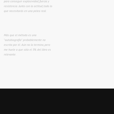
para conseguir explosividad, fuerza y
resistencia. Junto con la actitud, todo lo
que necesitarás en una pelea real.
Más que el método es una
"autobiografía" probablemente no
escrita por él. Aún no lo termino, pero
me huele a que sólo el 5% del libro es
relevante.