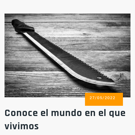
POSTED
27/05/2022
ON
Conoce el mundo en el que
vivimos