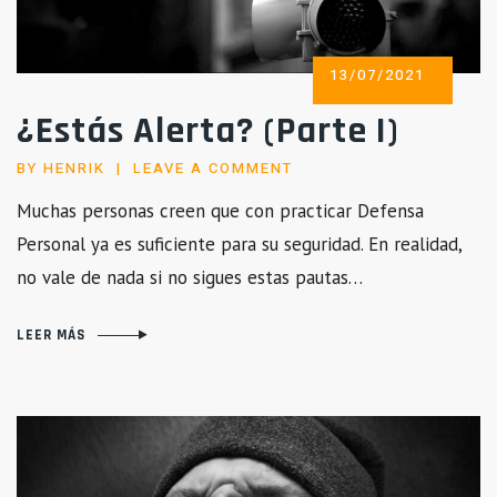
POSTED
13/07/2021
ON
¿Estás Alerta? (Parte I)
BY
HENRIK
LEAVE A COMMENT
Muchas personas creen que con practicar Defensa
Personal ya es suficiente para su seguridad. En realidad,
no vale de nada si no sigues estas pautas…
LEER MÁS