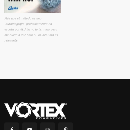
Más que el método es una
"autobiografía" probablemente no
escrita por él. Aún no lo termino, pero
me huele a que sólo el 5% del libro es
relevante.