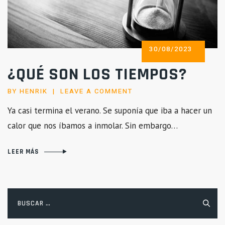
POSTED
30/08/2023
ON
¿QUÉ SON LOS TIEMPOS?
BY
HENRIK
LEAVE A COMMENT
Ya casi termina el verano. Se suponía que iba a hacer un
calor que nos íbamos a inmolar. Sin embargo…
LEER MÁS
Buscar: