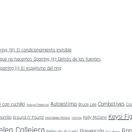
g (III): El condicionamiento invisible
qué no hacemos Sparring (II): Detrás de las fuentes
rring (I): El espejismo del ring
Autoestima
Combatives
 con cuchillo
Bruce Lee
Cov
Ataque Preventivo
Keysi Fi
artillo
Ground n’ Pound
Kelly McCann
Habilidades Motoras
Instinto
elea Callejera
Ror
Prevención
Pelea en el suelo