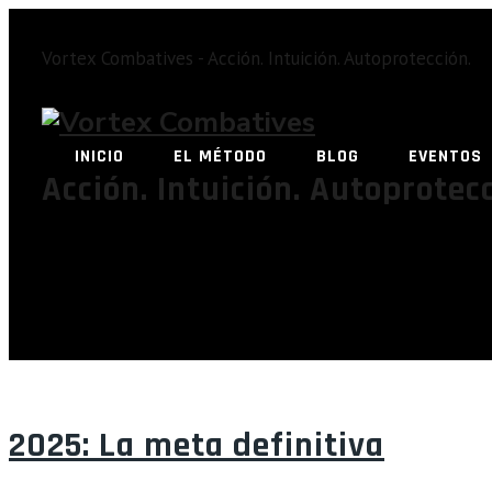
Vortex Combatives - Acción. Intuición. Autoprotección.
INICIO
EL MÉTODO
BLOG
EVENTOS
Acción. Intuición. Autoprotecc
TAG ARCHIVES:
U
2025: La meta definitiva