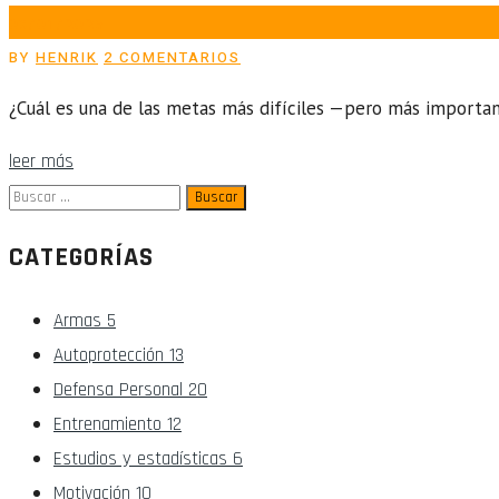
POSTED
03/01/2025
ON
AUTHOR
EN
BY
HENRIK
2 COMENTARIOS
2025:
LA
¿Cuál es una de las metas más difíciles —pero más importa
META
DEFINITIVA
leer más
Buscar:
CATEGORÍAS
Armas
5
Autoprotección
13
Defensa Personal
20
Entrenamiento
12
Estudios y estadísticas
6
Motivación
10