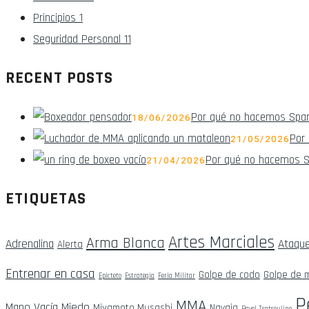
Principios
1
Seguridad Personal
11
RECENT POSTS
Por qué no hacemos Sparrin
18/06/2026
Por 
21/05/2026
Por qué no hacemos Spa
21/04/2026
ETIQUETAS
Artes Marciales
Arma Blanca
Adrenalina
Ataque
Alerta
Entrenar en casa
Golpe de codo
Golpe de m
Epicteto
Estrategia
Feria Militar
P
MMA
Mano Vacía
Miedo
Miyamoto Musashi
Navaja