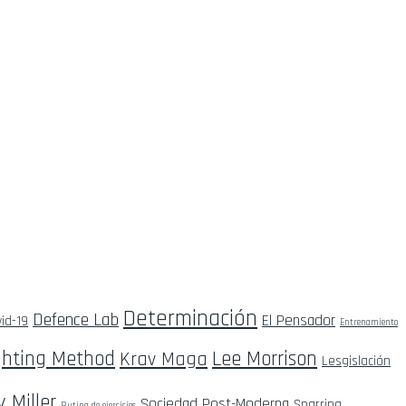
Determinación
Defence Lab
El Pensador
id-19
Entrenamiento
ghting Method
Lee Morrison
Krav Maga
Lesgislación
y Miller
Sociedad Post-Moderna
Sparring