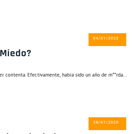
POSTED
04/01/2022
ON
 Miedo?
er contenta. Efectivamente, había sido un año de m**rda…
POSTED
28/07/2020
ON