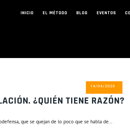
INICIO
EL MÉTODO
BLOG
EVENTOS
C
AG ARCHIVES:
MIE
POSTED
14/04/2023
ON
LACIÓN. ¿QUIÉN TIENE RAZÓN?
utodefensa, que se quejan de lo poco que se habla de…