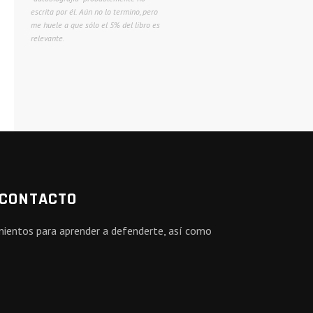
escrita por él. Aún no lo termino, pero
me huele a que sólo el 5% del libro es
relevante.
 CONTACTO
amientos para aprender a defenderte, así como