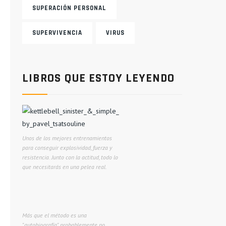
SUPERACIÓN PERSONAL
SUPERVIVENCIA
VIRUS
LIBROS QUE ESTOY LEYENDO
Unos de los mejores entrenamientos
para conseguir explosividad, fuerza y
resistencia. Junto con la actitud, todo lo
que necesitarás en una pelea real.
Más que el método es una
"autobiografía" probablemente no