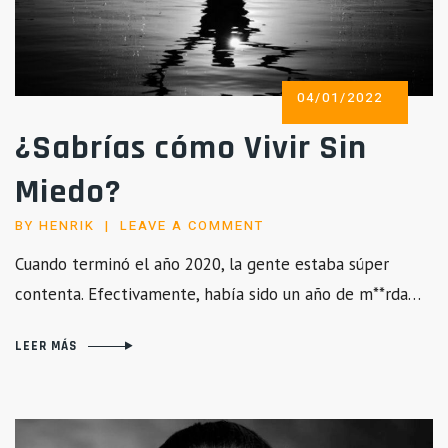
POSTED
04/01/2022
ON
¿Sabrías cómo Vivir Sin
Miedo?
BY
HENRIK
LEAVE A COMMENT
Cuando terminó el año 2020, la gente estaba súper
contenta. Efectivamente, había sido un año de m**rda…
LEER MÁS