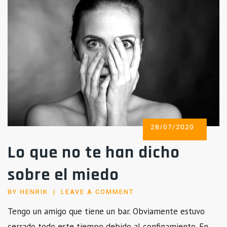
POSTED
28/07/2020
ON
Lo que no te han dicho
sobre el miedo
BY
HENRIK
LEAVE A COMMENT
Tengo un amigo que tiene un bar. Obviamente estuvo
cerrado todo este tiempo debido al confinamiento. En