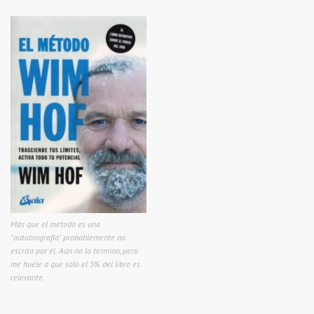
Más que el método es una
"autobiografía" probablemente no
escrita por él. Aún no lo termino, pero
me huele a que sólo el 5% del libro es
relevante.