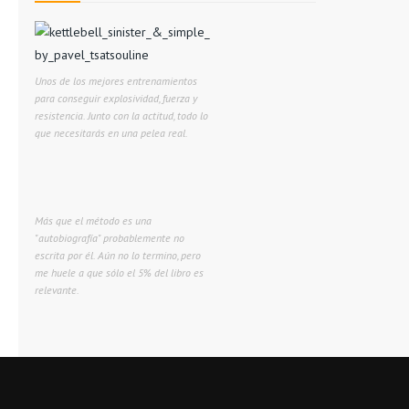
Unos de los mejores entrenamientos
para conseguir explosividad, fuerza y
resistencia. Junto con la actitud, todo lo
que necesitarás en una pelea real.
Más que el método es una
"autobiografía" probablemente no
escrita por él. Aún no lo termino, pero
me huele a que sólo el 5% del libro es
relevante.