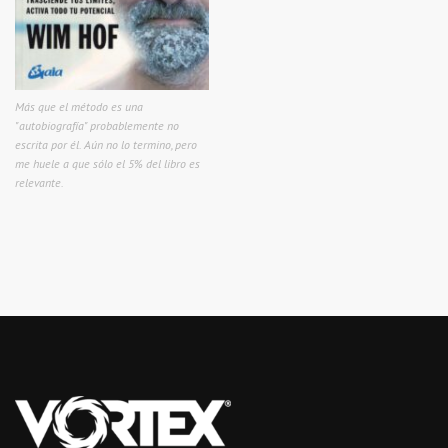
Más que el método es una
"autobiografía" probablemente no
escrita por él. Aún no lo termino, pero
me huele a que sólo el 5% del libro es
relevante.