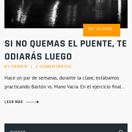
POSTED
29/12/2023
ON
SI NO QUEMAS EL PUENTE, TE
ODIARÁS LUEGO
EN
BY
HENRIK
2 COMENTARIOS
SI
Hace un par de semanas, durante la clase, estábamos
NO
practicando Bastón vs. Mano Vacía. En el ejercicio final…
QUEMAS
EL
PUENTE,
LEER MÁS
TE
ODIARÁS
LUEGO
Buscar: