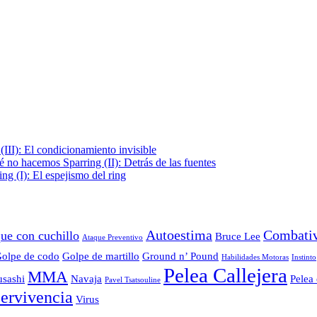
III): El condicionamiento invisible
é no hacemos Sparring (II): Detrás de las fuentes
g (I): El espejismo del ring
Autoestima
Combati
ue con cuchillo
Bruce Lee
Ataque Preventivo
olpe de codo
Golpe de martillo
Ground n’ Pound
Habilidades Motoras
Instinto
Pelea Callejera
MMA
sashi
Navaja
Pelea 
Pavel Tsatsouline
ervivencia
Virus