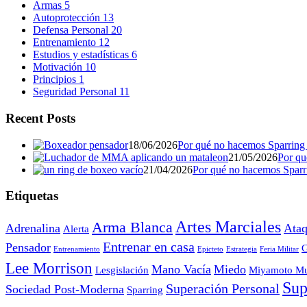
Armas
5
Autoprotección
13
Defensa Personal
20
Entrenamiento
12
Estudios y estadísticas
6
Motivación
10
Principios
1
Seguridad Personal
11
Recent Posts
18/06/2026
Por qué no hacemos Sparring (
21/05/2026
Por qu
21/04/2026
Por qué no hacemos Sparrin
Etiquetas
Artes Marciales
Arma Blanca
Adrenalina
Ataq
Alerta
Entrenar en casa
Pensador
G
Entrenamiento
Epicteto
Estrategia
Feria Militar
Lee Morrison
Mano Vacía
Miedo
Lesgislación
Miyamoto Mu
Sup
Superación Personal
Sociedad Post-Moderna
Sparring