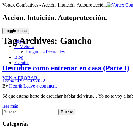
Vortex Combatives - Acción. Intuición. Autoprotección.
Acción. Intuición. Autoprotección.
Toggle menu
Tag Archives:
Gancho
Inicio
El Método
Preguntas frecuentes
Blog
Eventos
Descubre cómo entrenar en casa (Parte I)
Contacto
VEN A PROBAR
Posted
16/04/2020
12/03/2022
on
Author
By
Henrik
Leave a comment
Sé que estarás harto de escuchar hablar del virus… Yo no te voy a ha
leer más
Buscar:
Categorías