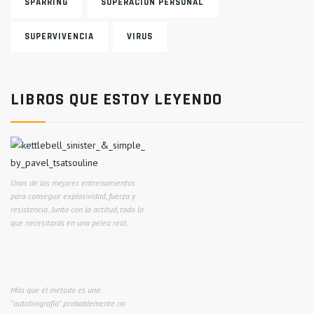
SPARRING
SUPERACIÓN PERSONAL
SUPERVIVENCIA
VIRUS
LIBROS QUE ESTOY LEYENDO
Unos de los mejores entrenamientos
para conseguir explosividad, fuerza y
resistencia. Junto con la actitud, todo lo
que necesitarás en una pelea real.
Más que el método es una
"autobiografía" probablemente no