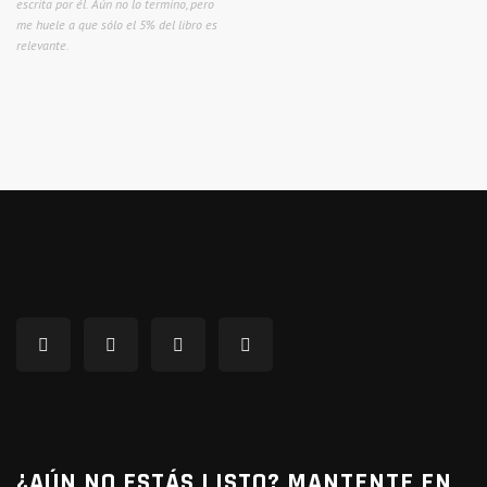
escrita por él. Aún no lo termino, pero
me huele a que sólo el 5% del libro es
relevante.
¿AÚN NO ESTÁS LISTO? MANTENTE EN