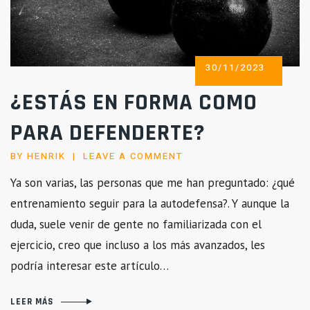
POSTED
30/11/2023
ON
¿ESTÁS EN FORMA COMO
PARA DEFENDERTE?
BY
HENRIK
LEAVE A COMMENT
Ya son varias, las personas que me han preguntado: ¿qué
entrenamiento seguir para la autodefensa?. Y aunque la
duda, suele venir de gente no familiarizada con el
ejercicio, creo que incluso a los más avanzados, les
podría interesar este artículo…
LEER MÁS