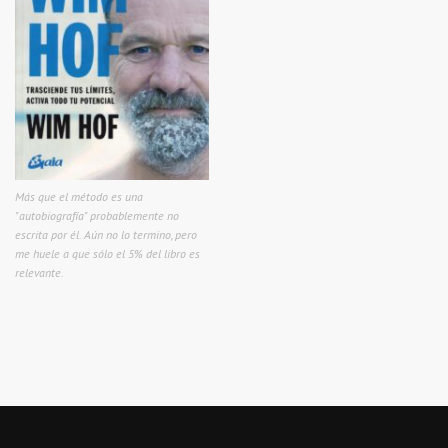
Más que el método es una
"autobiografía" probablemente no
escrita por él. Aún no lo termino, pero
me huele a que sólo el 5% del libro es
relevante.