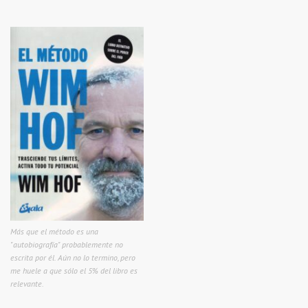
Más que el método es una
"autobiografía" probablemente no
escrita por él. Aún no lo termino, pero
me huele a que sólo el 5% del libro es
relevante.