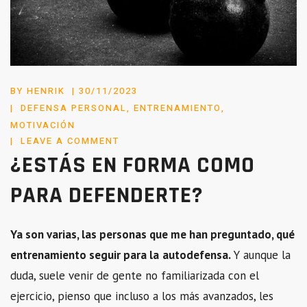
POSTED
BY
HENRIK
30/11/2023
ON
DEFENSA PERSONAL
,
ENTRENAMIENTO
,
MOTIVACIÓN
LEAVE A COMMENT
¿ESTÁS EN FORMA COMO
PARA DEFENDERTE?
Ya son varias, las personas que me han preguntado, qué
entrenamiento seguir para la
autodefensa.
Y aunque la
duda, suele venir de gente no familiarizada con el
ejercicio, pienso que incluso a los más avanzados, les