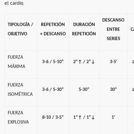
el cardio.
DESCANSO
TIPOLOGÍA /
REPETICIÓN
DURACIÓN
ENTRE
C
OBJETIVO
+
DESCANSO
REPETICIÓN
SERIES
FUERZA
3-6 / 5-10”
2”↑ / 2”↓
3-5’
MÁXIMA
FUERZA
3-6 / 5-30”
5-30”
30”
ISOMÉTRICA
FUERZA
8-10 / 3-5”
1”↑ / 1”↓
1’
EXPLOSIVA