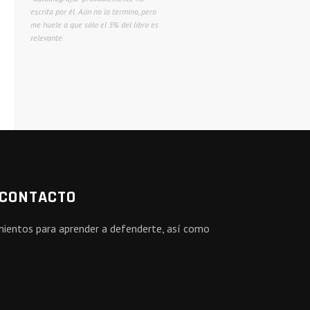
escrita por él. Aún no lo termino, pero
me huele a que sólo el 5% del libro es
relevante.
 CONTACTO
amientos para aprender a defenderte, así como