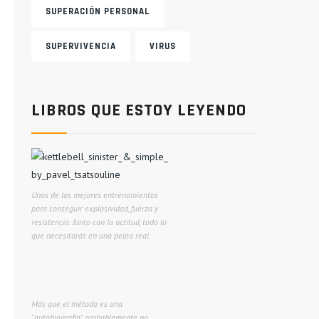
SUPERACIÓN PERSONAL
SUPERVIVENCIA
VIRUS
LIBROS QUE ESTOY LEYENDO
Unos de los mejores entrenamientos
para conseguir explosividad, fuerza y
resistencia. Junto con la actitud, todo lo
que necesitarás en una pelea real.
Más que el método es una
"autobiografía" probablemente no